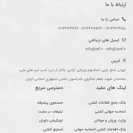
ارتباط با ما
تماس با ما
021-44714158 - 021-44716574 - 021-44714489
ایمیل های ارتباطی
info@iwf.ir - info@iawf.ir
آدرس
تهران، ضلع غربی استادیوم ورزشی آزادی، بالاتر از درب کمپ تیم های ملی،
ساختمان شهید جعفر جنگروی، فدراسیون کشتی جمهوری اسلامی ایران
لینک های مفید
دسترسی سریع
بانک جامع اطلاعات کشتی
جستجوی پیشرفته
اتحادیه جهانی کشتی
تبلیغات در سایت
وزارت ورزش و جوانان
اپلیکیشن داوران
بانک اطلاعات کشتی اتحادیه جهانی
انستیتو کشتی