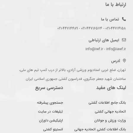
ارتباط با ما
تماس با ما
021-44714158 - 021-44716574 - 021-44714489
ایمیل های ارتباطی
info@iwf.ir - info@iawf.ir
آدرس
تهران، ضلع غربی استادیوم ورزشی آزادی، بالاتر از درب کمپ تیم های ملی،
ساختمان شهید جعفر جنگروی، فدراسیون کشتی جمهوری اسلامی ایران
لینک های مفید
دسترسی سریع
بانک جامع اطلاعات کشتی
جستجوی پیشرفته
اتحادیه جهانی کشتی
تبلیغات در سایت
وزارت ورزش و جوانان
اپلیکیشن داوران
بانک اطلاعات کشتی اتحادیه جهانی
انستیتو کشتی