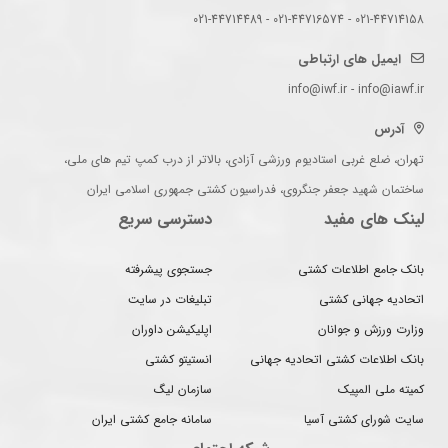
021-44714158 - 021-44716574 - 021-44714489
ایمیل های ارتباطی
info@iwf.ir - info@iawf.ir
آدرس
تهران، ضلع غربی استادیوم ورزشی آزادی، بالاتر از درب کمپ تیم های ملی،
ساختمان شهید جعفر جنگروی، فدراسیون کشتی جمهوری اسلامی ایران
لینک های مفید
دسترسی سریع
بانک جامع اطلاعات کشتی
جستجوی پیشرفته
اتحادیه جهانی کشتی
تبلیغات در سایت
وزارت ورزش و جوانان
اپلیکیشن داوران
بانک اطلاعات کشتی اتحادیه جهانی
انستیتو کشتی
کمیته ملی المپیک
سازمان لیگ
سایت شورای کشتی آسیا
سامانه جامع کشتی ایران