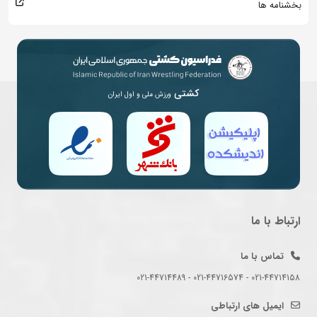
بخشنامه ها
کشتی
ورزش ملی و اول ایران
ارتباط با ما
تماس با ما
021-44714158 - 021-44716574 - 021-44714489
ایمیل های ارتباطی