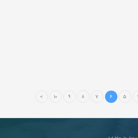
>
10
9
8
7
6
5
ی
ورزش ملی و اول ایران