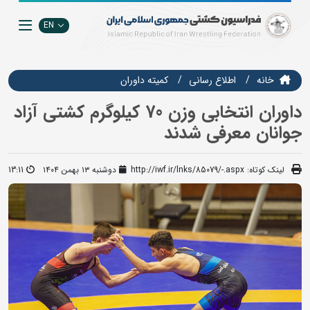
EN
خانه
اطلاع رسانی
کمیته داوران
داوران انتخابی وزن 70 کیلوگرم کشتی آزاد
جوانان معرفی شدند
لینک کوتاه:
http://iwf.ir/lnks/85079/-.aspx
دوشنبه ۱۳ بهمن ۱۴۰۴
13:11