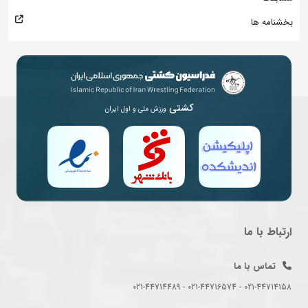
بخشنامه ها
کشتی
ورزش ملی و اول ایران
ارتباط با ما
تماس با ما
021-44714158 - 021-44716574 - 021-44714489