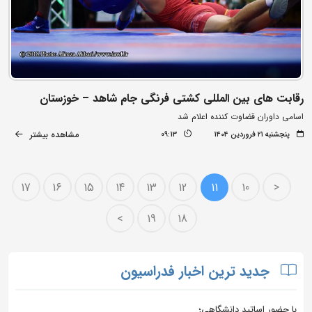
رقابت های بین المللی کشتی فرنگی جام شاهد – خوزستان
اسامی داوران قضاوت کننده اعلام شد
مشاهده بیشتر
پنجشنبه ۲۱ فروردین ۱۴۰۴
09:13
17
16
15
14
13
12
11
10
<
>
19
18
جدید ترین اخبار فدراسیون
با حضور اساتید دانشگاهی؛