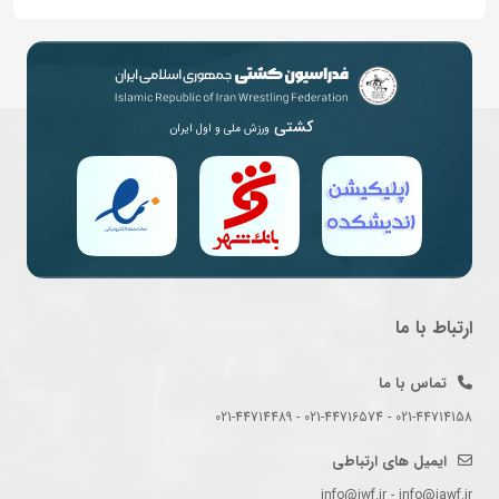
کشتی
ورزش ملی و اول ایران
ارتباط با ما
تماس با ما
021-44714158 - 021-44716574 - 021-44714489
ایمیل های ارتباطی
info@iwf.ir - info@iawf.ir