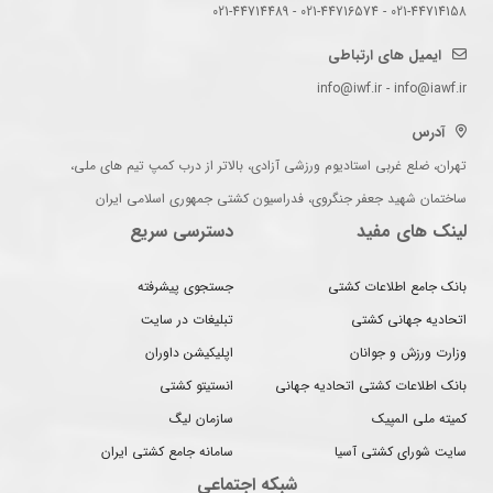
021-44714158 - 021-44716574 - 021-44714489
ایمیل های ارتباطی
info@iwf.ir - info@iawf.ir
آدرس
تهران، ضلع غربی استادیوم ورزشی آزادی، بالاتر از درب کمپ تیم های ملی،
ساختمان شهید جعفر جنگروی، فدراسیون کشتی جمهوری اسلامی ایران
لینک های مفید
دسترسی سریع
بانک جامع اطلاعات کشتی
جستجوی پیشرفته
اتحادیه جهانی کشتی
تبلیغات در سایت
وزارت ورزش و جوانان
اپلیکیشن داوران
بانک اطلاعات کشتی اتحادیه جهانی
انستیتو کشتی
کمیته ملی المپیک
سازمان لیگ
سایت شورای کشتی آسیا
سامانه جامع کشتی ایران
شبکه اجتماعی