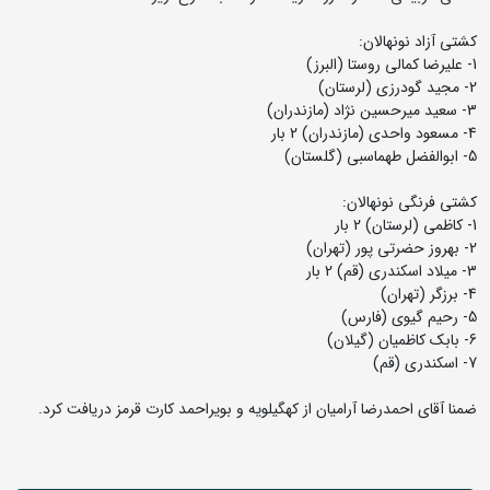
کشتی آزاد نونهالان:
1- علیرضا کمالی روستا (البرز)
2- مجید گودرزی (لرستان)
3- سعید میرحسین نژاد (مازندران)
4- مسعود واحدی (مازندران) 2 بار
5- ابوالفضل طهماسبی (گلستان)
کشتی فرنگی نونهالان:
1- کاظمی (لرستان) 2 بار
2- بهروز حضرتی پور (تهران)
3- میلاد اسکندری (قم) 2 بار
4- برزگر (تهران)
5- رحیم گیوی (فارس)
6- بابک کاظمیان (گیلان)
7- اسکندری (قم)
ضمنا آقای احمدرضا آرامیان از کهگیلویه و بویراحمد کارت قرمز دریافت کرد.