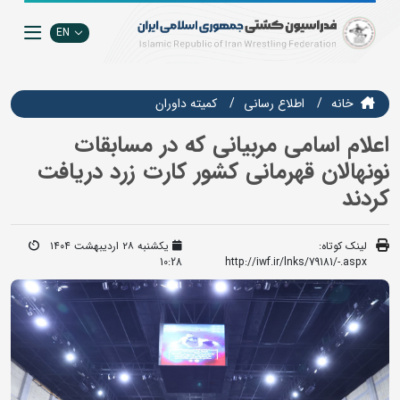
EN
خانه
اطلاع رسانی
کمیته داوران
اعلام اسامی مربیانی که در مسابقات
نونهالان قهرمانی کشور کارت زرد دریافت
کردند
لینک کوتاه:
یکشنبه ۲۸ اردیبهشت ۱۴۰۴
10:28
http://iwf.ir/lnks/79181/-.aspx