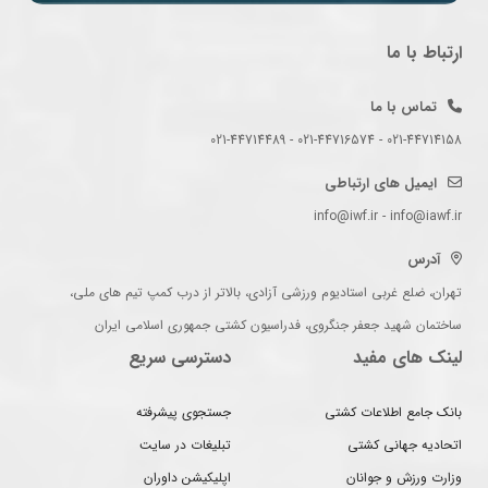
ارتباط با ما
تماس با ما
021-44714158 - 021-44716574 - 021-44714489
ایمیل های ارتباطی
info@iwf.ir - info@iawf.ir
آدرس
تهران، ضلع غربی استادیوم ورزشی آزادی، بالاتر از درب کمپ تیم های ملی،
ساختمان شهید جعفر جنگروی، فدراسیون کشتی جمهوری اسلامی ایران
لینک های مفید
دسترسی سریع
بانک جامع اطلاعات کشتی
جستجوی پیشرفته
اتحادیه جهانی کشتی
تبلیغات در سایت
وزارت ورزش و جوانان
اپلیکیشن داوران