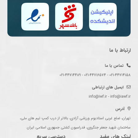
ارتباط با ما
تماس با ما
021-44714158 - 021-44716574 - 021-44714489
ایمیل های ارتباطی
info@iwf.ir - info@iawf.ir
آدرس
تهران، ضلع غربی استادیوم ورزشی آزادی، بالاتر از درب کمپ تیم های ملی،
ساختمان شهید جعفر جنگروی، فدراسیون کشتی جمهوری اسلامی ایران
لینک های مفید
دسترسی سریع