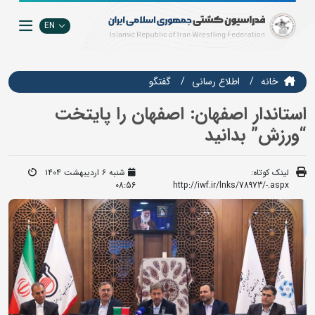
EN
خانه
اطلاع رسانی
گفتگو
استاندار اصفهان: اصفهان را پایتخت
“ورزش” بدانید
لینک کوتاه:
شنبه ۶ اردیبهشت ۱۴۰۴
08:56
http://iwf.ir/lnks/78973/-.aspx