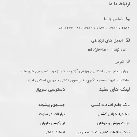
ارتباط با ما
تماس با ما
021-44714158 - 021-44716574 - 021-44714489
ایمیل های ارتباطی
info@iwf.ir - info@iawf.ir
آدرس
تهران، ضلع غربی استادیوم ورزشی آزادی، بالاتر از درب کمپ تیم های ملی،
ساختمان شهید جعفر جنگروی، فدراسیون کشتی جمهوری اسلامی ایران
لینک های مفید
دسترسی سریع
بانک جامع اطلاعات کشتی
جستجوی پیشرفته
اتحادیه جهانی کشتی
تبلیغات در سایت
وزارت ورزش و جوانان
اپلیکیشن داوران
بانک اطلاعات کشتی اتحادیه جهانی
انستیتو کشتی