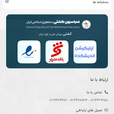
بخشنامه ها
کشتی
ورزش ملی و اول ایران
ارتباط با ما
تماس با ما
021-44714158 - 021-44716574 - 021-44714489
ایمیل های ارتباطی