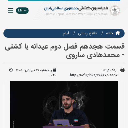
EN
خانه
اطلاع رسانی
فيلم
قسمت هجدهم فصل دوم عیدانه با کشتی
- محمدهادی ساروی
لینک کوتاه:
پنجشنبه ۲۱ فروردین ۱۴۰۴
10:40
http://iwf.ir/lnks/78867/-.aspx