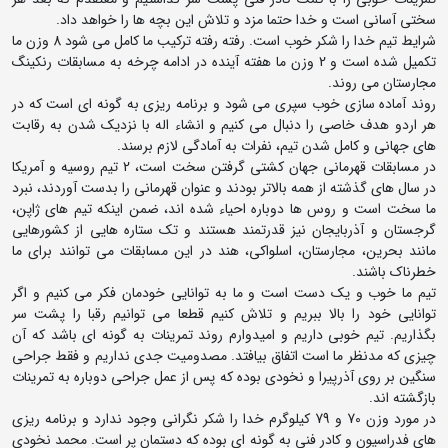
سختی آسانی است و خدا حتما مزد و تلاش این بچه ها را خواهد داد.
شرایط تیم خدا را شکر خوب است. رفته رفته ترکیب ما کامل می شود 8 وزن ما
تکمیل شده است و 2 وزن ما هفته آینده در ادامه چرخه به مسابقات رنکینگ
مجارستان می روند.
روند آماده سازی خوب سپری می شود و برنامه ریزی به گونه ای است که در
هر اردو هدف خاصی را دنبال می کنیم و انشاء اله با نزدیک شدن به رقابت
های جهانی و کامل شدن تیم، نفرات به آمادگی لازم برسند.
در مسابقات قهرمانی جهان کشتی گرفتن سخت است، 2 تیم روسیه و آمریکا
در سال های گذشته از همه بالاتر بودند و عنوان قهرمانی را بدست آوردند، نبرد
ما سخت است و روس ها دوباره احیاء شده اند، ضمن اینکه تیم های ژاپن،
گرجستان و آذربایجان نیز قدرتمند هستند و تک ستاره هایی از کشورهایی
مانند بحرین، مجارستان، اسلواکی، هند در این مسابقات می توانند برای ما
خطرناک باشند.
تیم ما خوب و یک دست است و ما به توانایی خودمان فکر می کنیم و اگر
توانایی خود را بالا ببریم و تلاش کنیم قطعا می توانیم رقبا را پشت سر
بگذاریم. تیم خوبی داریم و امیدوارم روند تمرینات به گونه ای باشد که آن
چیزی که مدنظر ما است اتفاق بیافتد. مصدومیت جدی نداریم و فقط جراحی
سنگین بر روی آذرپیرا و نخودی بوده که پس از عمل جراحی دوباره به تمرینات
بازگشته اند.
در مورد وزن 70 و 79 کیلوگرم خدا را شکر نگرانی وجود ندارد و برنامه ریزی
های فدراسیون و کادر فنی به گونه ای بوده که دستمان پر است. محمد نخودی