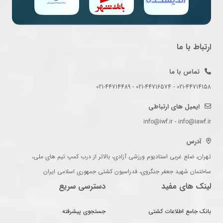
ارتباط با ما
تماس با ما
021-44714158 - 021-44716574 - 021-44714489
ایمیل های ارتباطی
info@iwf.ir - info@iawf.ir
آدرس
تهران، ضلع غربی استادیوم ورزشی آزادی، بالاتر از درب کمپ تیم های ملی،
ساختمان شهید جعفر جنگروی، فدراسیون کشتی جمهوری اسلامی ایران
لینک های مفید
دسترسی سریع
بانک جامع اطلاعات کشتی
جستجوی پیشرفته