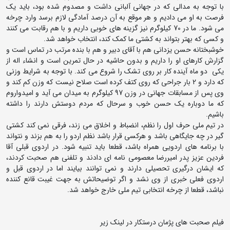
با توجه به مدالی که در جهانی آلبانی داشت و مصدوم شده بود، باید یک
فرصت به او می دادیم و هر موقع به آن درصد آمادگی لازم برسد وارد چرخه
می شود. ما در 70 کیلوگرم نیز گزینه های خوبی داریم و با هم رقابت می کنند
و کسی که بهتر بتواند به کشتی ما کمک کند، انتخاب خواهد شد.
خوشبختانه حسن یزدانی هم با آقای دبیر و هم با بنده مرتب در تماس است و
گزارش کارهای او را داریم و بدون حاشیه در حال تمرین است و انشاء اله از
یکی دو ماه آینده کار بر روی تشک را شروع می کند. با توجه به شرایط وزنی
که دارد و 2 بار جراحی که روی کتف کرده است صلاح نیست که وزن کم کند و
وی پس از مسابقات جهانی در وزن 97 کیلوگرم به میدان می آید و امیدواروم
که ما دوباره یک حسن خوب و سرحال که مردم دوستش دارند را داشته
باشیم.
در تیم ملی حرف اول را نظم، انضباط و اخلاق می زند، فرقی نمی کند کشتی
گیر در چه جایگاهی باشد و هرکسی قرار باشد نظم اردو را به هم بزند و نتواند
با برنامه های اردویی همراه باشد، قطعا باید تنبیه شود. در اردوی قبلی آقا
فردین عزیز پدر امیررضا معصومی نامه ای دادند و تلفنی هم صحبت کردند،
که ایشان درگیری تحصیلی دارند و نمی توانند بیایند اما در اردوی قبل و
اردوی فعلی خبری از وی نشد و اگر توضیحاتش به جهت غیبت قانع کننده
نباشد، قطعا از چرخه انتخابی تیم ملی خارج خواهد شد.
فیلم صحبت های پژمان درستکار در لینک زیر