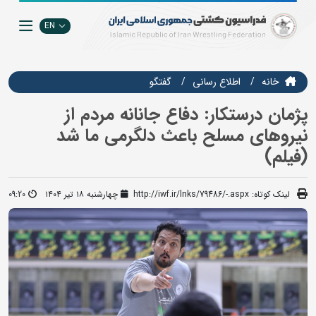
EN
خانه
اطلاع رسانی
گفتگو
پژمان درستکار: دفاع جانانه مردم از
نیروهای مسلح باعث دلگرمی ما شد
(فیلم)
لینک کوتاه:
http://iwf.ir/lnks/79486/-.aspx
چهارشنبه ۱۸ تیر ۱۴۰۴
09:20