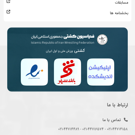
مسابقات
بخشنامه ها
کشتی
ورزش ملی و اول ایران
ارتباط با ما
تماس با ما
021-44714158 - 021-44716574 - 021-44714489