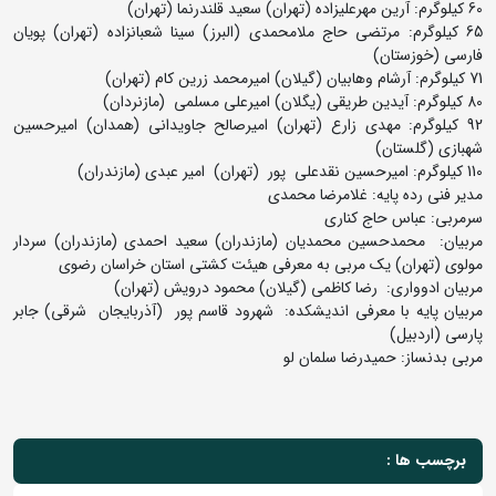
60 کیلوگرم: آرین مهرعلیزاده (تهران) سعید قلندرنما (تهران)
65 کیلوگرم: مرتضی حاج ملامحمدی (البرز) سینا شعبانزاده (تهران) پویان
فارسی (خوزستان)
71 کیلوگرم: آرشام وهابیان (گیلان) امیرمحمد زرین کام (تهران)
80 کیلوگرم: آیدین طریقی (یگلان) امیرعلی مسلمی (مازنردان)
92 کیلوگرم: مهدی زارع (تهران) امیرصالح جاویدانی (همدان) امیرحسین
شهبازی (گلستان)
110 کیلوگرم: امیرحسین نقدعلی پور (تهران) امیر عبدی (مازندران)
مدیر فنی رده پایه: غلامرضا محمدی
سرمربی: عباس حاج کناری
مربیان: محمدحسین محمدیان (مازندران) سعید احمدی (مازندران) سردار
مولوی (تهران) یک مربی به معرفی هیئت کشتی استان خراسان رضوی
مربیان ادوواری: رضا کاظمی (گیلان) محمود درویش (تهران)
مربیان پایه با معرفی اندیشکده: شهرود قاسم پور (آذربایجان شرقی) جابر
پارسی (اردبیل)
مربی بدنساز: حمیدرضا سلمان لو
برچسب ها :