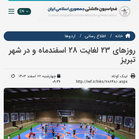
EN
خانه
اطلاع رسانی
اردوها
روزهای 23 لغایت 28 اسفندماه و در شهر
تبریز
لینک کوتاه:
چهارشنبه ۲۲ اسفند ۱۴۰۳
09:36
http://iwf.ir/lnks/78648/-.aspx