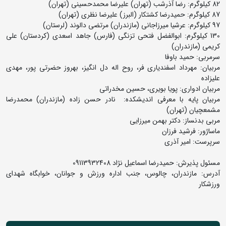
82 کیلوگرم: رضا آذرشب (تهران) علیرضا محمدحسینی (تهران)
87 کیلوگرم: حمیدرضا کشتکار (البرز) علیرضا نظری (تهران)
97 کیلوگرم: عرشیا میرزاجانی (مازندران) مرتضی دالوند (لرستان)
130 کیلوگرم: ابوالفضل فتحی تزنگی (فارس) جاهد اسعدی (کردستان) علی
کریمی (مازندران)
سرمربی: حمید باوفا
مربیان: مهرداد اسفندیاری فر، روح اله دل انگیز، بهروز حضرتی پور، مهدی
علیزاده
مربیان ادواری: پویا بویری، حسین مخدراتی
مربیان پایه با معرفی اندیشکده: نادر حسن زاده (مازندران) محمدرضا
مشمعچیان (تهران)
مربی بدنساز: دکتر بهمن میرزایی
ماساژور: فرشید فرزان
سرپرست: امیر آذری
مسئول پذیرش: حمیدرضا اسماعیل نژاد 09113932408
آدرس: مازندران، چالوس، جنب اداره ورزش و جوانان، خوابگاه شهدای
ورزشکار