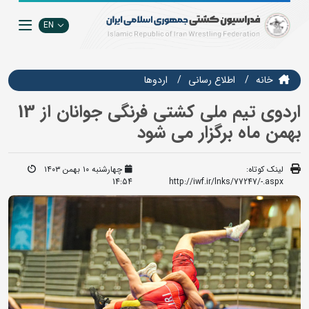
EN
خانه
اطلاع رسانی
اردوها
اردوی تیم ملی کشتی فرنگی جوانان از 13
بهمن ماه برگزار می شود
لینک کوتاه:
چهارشنبه ۱۰ بهمن ۱۴۰۳
14:54
http://iwf.ir/lnks/77247/-.aspx