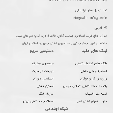
021-44714158 - 021-44716574 - 021-44714489
ایمیل های ارتباطی
info@iwf.ir - info@iawf.ir
آدرس
تهران، ضلع غربی استادیوم ورزشی آزادی، بالاتر از درب کمپ تیم های ملی،
ساختمان شهید جعفر جنگروی، فدراسیون کشتی جمهوری اسلامی ایران
لینک های مفید
دسترسی سریع
بانک جامع اطلاعات کشتی
جستجوی پیشرفته
اتحادیه جهانی کشتی
تبلیغات در سایت
وزارت ورزش و جوانان
اپلیکیشن داوران
بانک اطلاعات کشتی اتحادیه جهانی
انستیتو کشتی
کمیته ملی المپیک
سازمان لیگ
سایت شورای کشتی آسیا
سامانه جامع کشتی ایران
شبکه اجتماعی