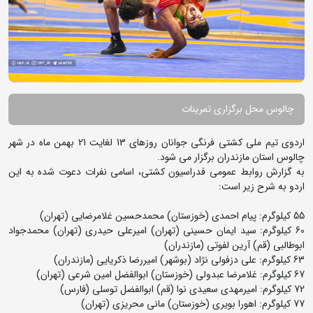
چالوس محل برگزاری تمرینات
اردوی تیم ملی کشتی فرنگی جوانان روزهای 13 لغایت 21 بهمن ماه در شهر
چالوس استان مازندران برگزار می شود.
به گزارش روابط عمومی فدراسیون کشتی، اسامی نفرات دعوت شده به این
اردو به شرح زیر است:
55 کیلوگرم: پیام احمدی (خوزستان) محمدحسین غلامرضایی (تهران)
60 کیلوگرم: سید ایمان حسینی (تهران) امیرعلی حیدری (تهران) محمدجواد
ابوطالبی (قم) آرین لفوتی (مازندران)
63 کیلوگرم: علی دزفولی نژاد (بوشهر) امیررضا ذکریایی (مازندران)
67 کیلوگرم: غلامرضا عبدولی (خوزستان) ابوالفضل امین شرعی (تهران)
72 کیلوگرم: امیرمهدی سعیدی نوا (قم) ابوالفضل توسلی (فارس)
77 کیلوگرم: اهورا بویری (خوزستان) مانی محریزی (تهران)