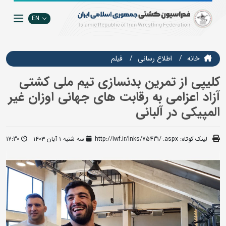
EN
خانه
اطلاع رسانی
فيلم
کلیپی از تمرین بدنسازی تیم ملی کشتی
آزاد اعزامی به رقابت های جهانی اوزان غیر
المپیکی در آلبانی
لینک کوتاه:
http://iwf.ir/lnks/75431/-.aspx
سه شنبه ۱ آبان ۱۴۰۳
17:30