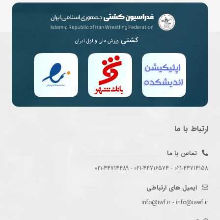
کشتی
ورزش ملی و اول ایران
ارتباط با ما
تماس با ما
021-44714158 - 021-44716574 - 021-44714489
ایمیل های ارتباطی
info@iwf.ir - info@iawf.ir