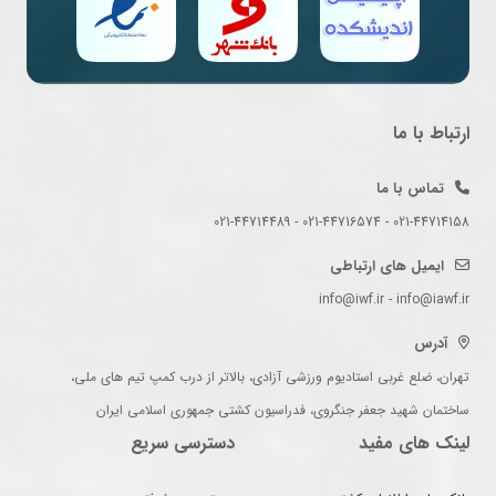
ارتباط با ما
تماس با ما
021-44714158 - 021-44716574 - 021-44714489
ایمیل های ارتباطی
info@iwf.ir - info@iawf.ir
آدرس
تهران، ضلع غربی استادیوم ورزشی آزادی، بالاتر از درب کمپ تیم های ملی،
ساختمان شهید جعفر جنگروی، فدراسیون کشتی جمهوری اسلامی ایران
لینک های مفید
دسترسی سریع