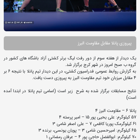
پیروزی پانلا مقابل مقاومت البرز
یک دیدار از هفته سوم از دور رفت لیگ برتر کشتی آزاد باشگاه های کشور در
گروه ب صبح امروز در شهر کرج برگزار شد.
به گزارش روابط عمومی فدراسیون کشتی، در این دیدار تیم پانلا با نتیجه 6 بر
4 مقابل میزبان خود تیم مقاومت البرز به پیروزی دست یافت.
نتایج مسابقات برگزار شده به شرح زیر است (اسامی تیم پانلا در ابتدا آمده
است)
پانلا 6 – مقاومت البرز 4
57 کیلوگرم: علی یحیی پور 15 – امیر پرسته 4
61 کیلوگرمک پوریا کاظمی 7 – علی اصغر شامی 3
65 کیلوگرم: امیرحسین شامی 3 – پویان یونسی، برنده 3
70 کیلوگرم: ابوالفضل حاجی پور 4 – عرفان رمضانی 1