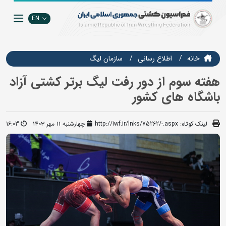
EN
خانه
اطلاع رسانی
سازمان ليگ
هفته سوم از دور رفت لیگ برتر کشتی آزاد
باشگاه های کشور
لینک کوتاه:
http://iwf.ir/lnks/75262/-.aspx
چهارشنبه ۱۱ مهر ۱۴۰۳
16:03