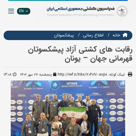
EN
خانه
اطلاع رسانی
پیشکسوتان
رقابت های کشتی آزاد پیشکسوتان
قهرمانی جهان – یونان
لینک کوتاه:
http://iwf.ir/lnks/70489/-.aspx
پنجشنبه ۲۷ مهر ۱۴۰۲
13:08