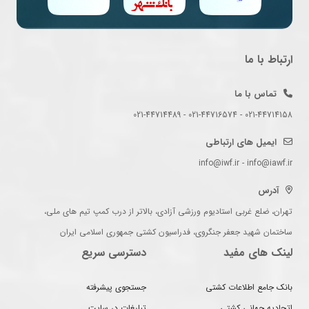
ارتباط با ما
تماس با ما
021-44714158 - 021-44716574 - 021-44714489
ایمیل های ارتباطی
info@iwf.ir - info@iawf.ir
آدرس
تهران، ضلع غربی استادیوم ورزشی آزادی، بالاتر از درب کمپ تیم های ملی،
ساختمان شهید جعفر جنگروی، فدراسیون کشتی جمهوری اسلامی ایران
لینک های مفید
دسترسی سریع
بانک جامع اطلاعات کشتی
جستجوی پیشرفته
اتحادیه جهانی کشتی
تبلیغات در سایت