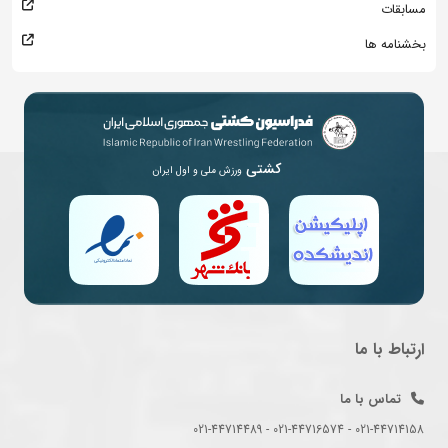
مسابقات
بخشنامه ها
کشتی
ورزش ملی و اول ایران
ارتباط با ما
تماس با ما
021-44714158 - 021-44716574 - 021-44714489