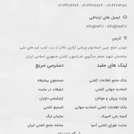
021-44714158 - 021-44716574 - 021-44714489
ایمیل های ارتباطی
info@iwf.ir - info@iawf.ir
آدرس
تهران، ضلع غربی استادیوم ورزشی آزادی، بالاتر از درب کمپ تیم های ملی،
ساختمان شهید جعفر جنگروی، فدراسیون کشتی جمهوری اسلامی ایران
لینک های مفید
دسترسی سریع
بانک جامع اطلاعات کشتی
جستجوی پیشرفته
اتحادیه جهانی کشتی
تبلیغات در سایت
وزارت ورزش و جوانان
اپلیکیشن داوران
بانک اطلاعات کشتی اتحادیه جهانی
انستیتو کشتی
کمیته ملی المپیک
سازمان لیگ
سایت شورای کشتی آسیا
سامانه جامع کشتی ایران