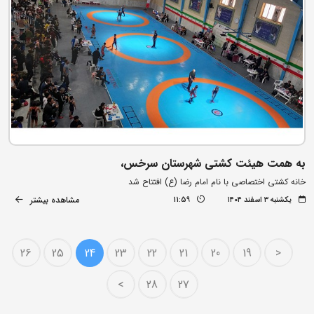
به همت هیئت کشتی شهرستان سرخس،
خانه کشتی اختصاصی با نام امام رضا (ع) افتتاح شد
مشاهده بیشتر
یکشنبه ۳ اسفند ۱۴۰۴
11:59
26
25
24
23
22
21
20
19
<
>
28
27