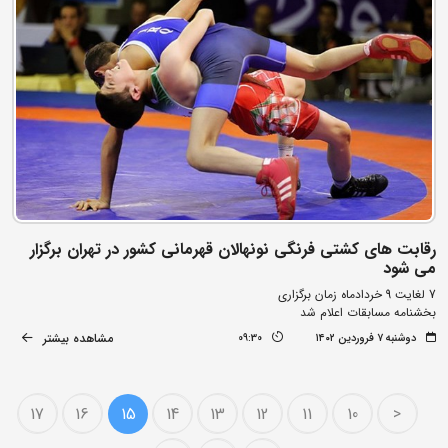
رقابت های کشتی فرنگی نونهالان قهرمانی کشور در تهران برگزار
می شود
7 لغایت 9 خردادماه زمان برگزاری
بخشنامه مسابقات اعلام شد
مشاهده بیشتر
دوشنبه ۷ فروردین ۱۴۰۲
09:30
17
16
15
14
13
12
11
10
<