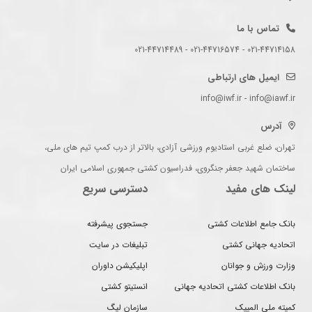
تماس با ما
021-44714158 - 021-44716574 - 021-44714489
ایمیل های ارتباطی
info@iwf.ir - info@iawf.ir
آدرس
تهران، ضلع غربی استادیوم ورزشی آزادی، بالاتر از درب کمپ تیم های ملی،
ساختمان شهید جعفر جنگروی، فدراسیون کشتی جمهوری اسلامی ایران
لینک های مفید
دسترسی سریع
بانک جامع اطلاعات کشتی
جستجوی پیشرفته
اتحادیه جهانی کشتی
تبلیغات در سایت
وزارت ورزش و جوانان
اپلیکیشن داوران
بانک اطلاعات کشتی اتحادیه جهانی
انستیتو کشتی
کمیته ملی المپیک
سازمان لیگ