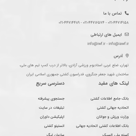
تماس با ما
021-44714158 - 021-44716574 - 021-44714489
ایمیل های ارتباطی
info@iwf.ir - info@iawf.ir
آدرس
تهران، ضلع غربی استادیوم ورزشی آزادی، بالاتر از درب کمپ تیم های ملی،
ساختمان شهید جعفر جنگروی، فدراسیون کشتی جمهوری اسلامی ایران
لینک های مفید
دسترسی سریع
بانک جامع اطلاعات کشتی
جستجوی پیشرفته
اتحادیه جهانی کشتی
تبلیغات در سایت
وزارت ورزش و جوانان
اپلیکیشن داوران
بانک اطلاعات کشتی اتحادیه جهانی
انستیتو کشتی
کمیته ملی المپیک
سازمان لیگ