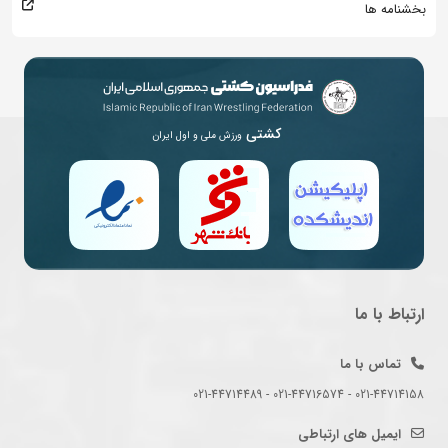
بخشنامه ها
کشتی
ورزش ملی و اول ایران
ارتباط با ما
تماس با ما
021-44714158 - 021-44716574 - 021-44714489
ایمیل های ارتباطی