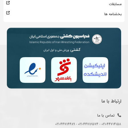
مسابقات
بخشنامه ها
کشتی
ورزش ملی و اول ایران
ارتباط با ما
تماس با ما
021-44714158 - 021-44716574 - 021-44714489