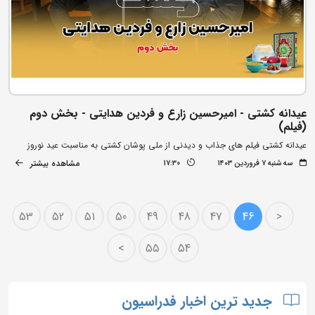
عیدانه کشتی - امیرحسین زارع و فردین هدایتی - بخش دوم
(فیلم)
عیدانه کشتی فیلم های جذاب و دیدنی از ملی پوشان کشتی به مناسبت عید نوروز
مشاهده بیشتر
سه شنبه ۷ فروردین ۱۴۰۳
17:30
53
52
51
50
49
48
47
46
<
>
55
54
جدید ترین اخبار فدراسیون