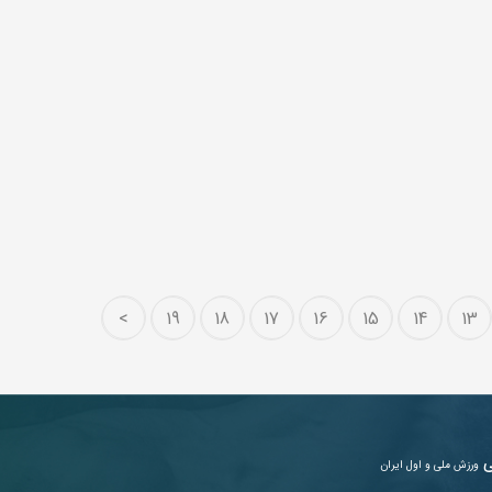
>
19
18
17
16
15
14
13
ی
ورزش ملی و اول ایران