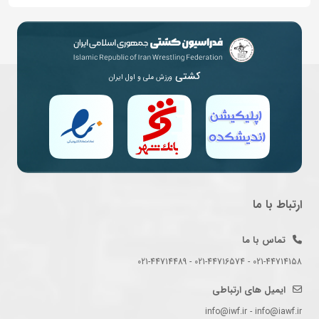
کشتی
ورزش ملی و اول ایران
ارتباط با ما
تماس با ما
021-44714158 - 021-44716574 - 021-44714489
ایمیل های ارتباطی
info@iwf.ir - info@iawf.ir