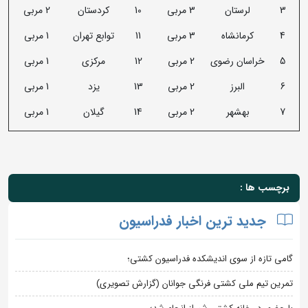
3
لرستان
3 مربی
10
کردستان
2 مربی
4
کرمانشاه
3 مربی
11
توابع تهران
1 مربی
5
خراسان رضوی
2 مربی
12
مرکزی
1 مربی
6
البرز
2 مربی
13
یزد
1 مربی
7
بهشهر
2 مربی
14
گیلان
1 مربی
برچسب ها :
جدید ترین اخبار فدراسیون
گامی تازه از سوی اندیشکده فدراسیون کشتی؛
تمرین تیم ملی کشتی فرنگی جوانان (گزارش تصویری)