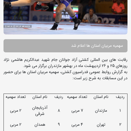
سهمیه مربیان استان ها اعلام شد
رقابت های بین المللی کشتی آزاد جوانان جام شهید عبدالکریم هاشمی نژاد
روزهای 25 و 26 اردیبهشت ماه در بهشهر مازندران برگزار می شود.
به گزارش روابط عمومی فدراسیون کشتی، سهمیه مربیان استان ها برای حضور
در این مسابقات به شرح زیر است:
ردیف
نام استان
تعداد سهمیه
ردیف
نام استان
تعداد سهمیه
آذربایجان
1
مازندان
7 مربی
8
2 مربی
شرقی
2
تهران
4 مربی
9
همدان
2 مربی