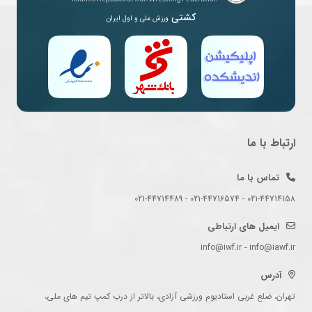
کشتی
ورزش ملی و اول ایران
ارتباط با ما
تماس با ما
021-44714158 - 021-44716574 - 021-44714489
ایمیل های ارتباطی
info@iwf.ir - info@iawf.ir
آدرس
تهران، ضلع غربی استادیوم ورزشی آزادی، بالاتر از درب کمپ تیم های ملی،