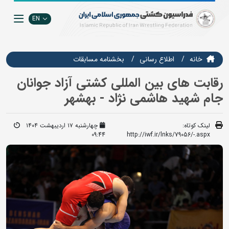
EN
خانه
اطلاع رسانی
بخشنامه مسابقات
رقابت های بین المللی کشتی آزاد جوانان
جام شهید هاشمی نژاد - بهشهر
لینک کوتاه:
چهارشنبه ۱۷ اردیبهشت ۱۴۰۴
09:44
http://iwf.ir/lnks/79056/-.aspx