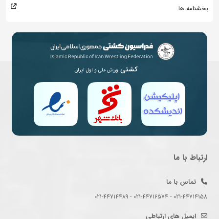
بخشنامه ها
کشتی
ورزش ملی و اول ایران
ارتباط با ما
تماس با ما
021-44714158 - 021-44716574 - 021-44714489
ایمیل های ارتباطی