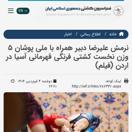
EN
خانه
اطلاع رسانی
اخبار
نرمش علیرضا دبیر همراه با ملی پوشان ۵
وزن نخست کشتی فرنگی قهرمانی آسیا در
اردن (فیلم)
لینک کوتاه:
دوشنبه ۴ فروردین ۱۴۰۴
22:20
http://iwf.ir/lnks/78733/-.aspx