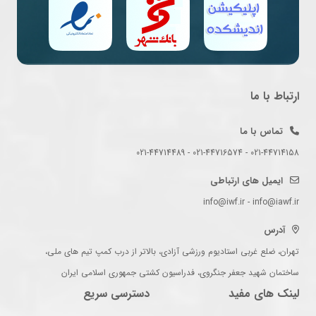
ارتباط با ما
تماس با ما
021-44714158 - 021-44716574 - 021-44714489
ایمیل های ارتباطی
info@iwf.ir - info@iawf.ir
آدرس
تهران، ضلع غربی استادیوم ورزشی آزادی، بالاتر از درب کمپ تیم های ملی،
ساختمان شهید جعفر جنگروی، فدراسیون کشتی جمهوری اسلامی ایران
لینک های مفید
دسترسی سریع