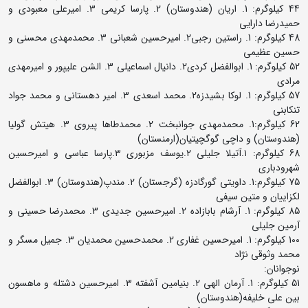
44 کیلوگرم: 1. اریان (هندوستان) 2. پارسا کریمی 3. امیرعلی معبودی و
حمیدرضا دارایی
48 کیلوگرم: 1. راستین رجبی2. امیرحسین شعبانی 3. محمدمهدی محسنی و
حسین عظیمی
52 کیلوگرم: 1. ابوالفضل کردی2. دانیال اسماعیلی 3. الشن علیپور و امیرمهدی
مرادی
57 کیلوگرم: 1. لوکا بشیدزه2. محمد اسعدی 3. امیر دهستانی و محمد جواد
تنکابنی
62 کیلوگرم:1. محمدمهدی جوانبخت 2. محمدطاها پیروی 3. هیتش گولیا
(هندوستان) و داچی گوگچیتیان(ارمنستان)
68 کیلوگرم: ۱.آتیلا جلیلی ۲.یوسف مزبوری ۳.پارسا عباسی و امیرحسین
شهرودباری
75 کیلوگرم:1. داویتی گورگادزه (گرجستان) 2. مندپ(هندوستان) 3. ابوالفضل
لکزاییان و متین سیفی
85 کیلوگرم: 1. آرشام بابازاده 2. امیرحسین جدیدی 3. محمدرضا حسینی و
آرمین جلیلی
100 کیلوگرم: 1. امیرحسین غفاری 2. محمدحسین محمدیان 3. جمیل مسگر و
محمد وثوقی نژاد
نوجوانان:
51 کیلوگرم: 1. آرمان الهی 2. بنیامین آشفته 3. امیرحسین دشتله و ماهسون
بین علی خلیفه(هندوستان)