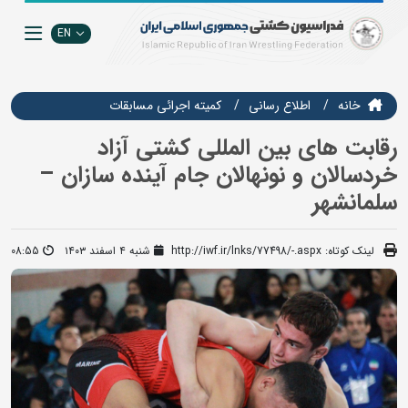
EN
خانه
اطلاع رسانی
كميته اجرائي مسابقات
رقابت های بین المللی کشتی آزاد
خردسالان و نونهالان جام آینده سازان –
سلمانشهر
لینک کوتاه:
http://iwf.ir/lnks/77498/-.aspx
شنبه ۴ اسفند ۱۴۰۳
08:55