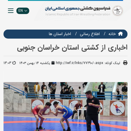
EN
خانه
اطلاع رسانی
اخبار استان ها
اخباری از کشتی استان خراسان جنوبی
لینک کوتاه:
http://iwf.ir/lnks/77290/-.aspx
یکشنبه ۱۴ بهمن ۱۴۰۳
13:03