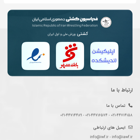
کشتی
ورزش ملی و اول ایران
ارتباط با ما
تماس با ما
021-44714158 - 021-44716574 - 021-44714489
ایمیل های ارتباطی
info@iwf.ir - info@iawf.ir