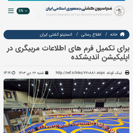
EN
خانه
اطلاع رسانی
انستيتو كشتي ايران
برای تکمیل فرم های اطلاعات مربیگری در
اپلیکیشن اندیشکده
لینک کوتاه:
http://iwf.ir/lnks/77088/-.aspx
شنبه ۲۲ دی ۱۴۰۳
13:19