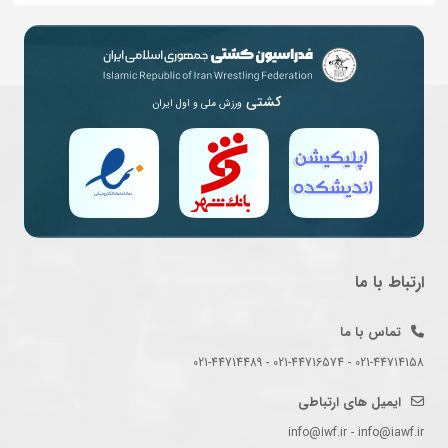
کشتی
ورزش ملی و اول ایران
ارتباط با ما
تماس با ما
021-44714158 - 021-44716574 - 021-44714489
ایمیل های ارتباطی
info@iwf.ir - info@iawf.ir