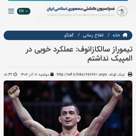
EN
خانه
اطلاع رسانی
گفتگو
تیموراز سالکازانوف: عملکرد خوبی در
المپیک نداشتم
لینک کوتاه:
http://iwf.ir/lnks/75766/-.aspx
دوشنبه ۱۲ آذر ۱۴۰۳
08:32