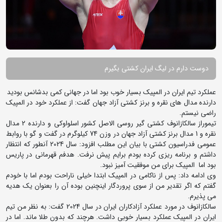
دوست دارم در لیگ ایران کشتی بگیرم
عملکرد تیم ایران در المپیک بسیار خوب بود اما در جهانی کمی بدشانس بودید
دارنده مدال های نقره و برنز کشتی آزاد جهان گفت: از عملکرد خود در المپیک
راضی نیستم.
تیموراز سالکازانوف کشتی گیر روسی الاصل کشور اسلواوکی و دارنده 2 مدال
نقره و 1 مدال برنز کشتی آزاد جهان در وزن 74 کیلوگرم در گفت و گو با روابط
عمومی فدراسیون کشتی با بیان این مطلب افزود: سال 2024 آنطور که انتظار
داشتم و برنامه ریزی کرده بودم برایم پیش نرفت. هدفم قهرمانی در پاریس
بود اما المپیک برای من موفقیت آمیز نبود.
وی ادامه داد: پس از ناکامی در المپیک ابتدا خیلی ناراحت بودم اما با خودم
گفتم که اگر تقدیر من از سوی پروردگار اینچنین بوده آن را بعنوان یک هدیه
می پذیرم.
سالکازانوف در مورد عملکرد آزادکاران ایران در سال 2024 گفت: به نظر من تیم
ایران در المپیک عملکرد بسیار خوبی داشت. هرچند که بدون طلا ماند. اما در