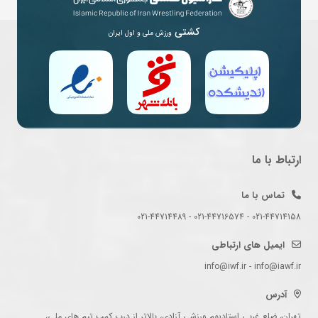
کشتی
ورزش ملی و اول ایران
ارتباط با ما
تماس با ما
021-44714158 - 021-44716574 - 021-44714489
ایمیل های ارتباطی
info@iwf.ir - info@iawf.ir
آدرس
تهران، ضلع غربی استادیوم ورزشی آزادی، بالاتر از درب کمپ تیم های ملی،