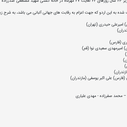
چهارمین اردوی تیم ملی کشتی فرنگی اوزان غیر المپیکی و زیر 23 سال روزهای 22 لغایت 27 مهرماه در خانه کشتی شهید م
ده به این اردو که جهت اعزام به رقابت های جهانی آلبانی می باشد، به شرح زی
– محمد صفرزاده - مهدی علیاری