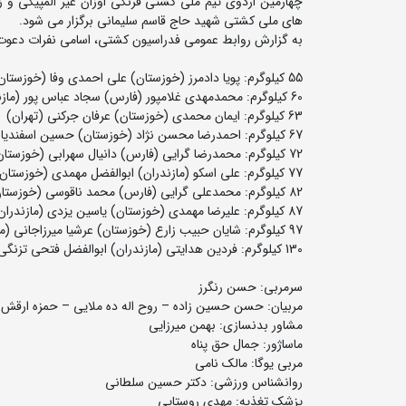
های ملی کشتی شهید حاج قاسم سلیمانی برگزار می شود.
به گزارش روابط عمومی فدراسیون کشتی، اسامی نفرات دعوت ش
55 کیلوگرم: پویا دادمرز (خوزستان) علی احمدی وفا (خوزستان) امیرعلی حیدری (تهران)
60 کیلوگرم: محمدمهدی غلامپور (فارس) سجاد عباس پور (مازندران)
63 کیلوگرم: ایمان محمدی (خوزستان) عرفان جرکنی (تهران)
67 کیلوگرم: احمدرضا محسن نژاد (خوزستان) حسین اسفندیاری (فارس)
72 کیلوگرم: محمدرضا گرایی (فارس) دانیال سهرابی (خوزستان) امیرمهدی سعیدی نوا (قم)
77 کیلوگرم: علی اسکو (مازندران) ابوالفضل مهمدی (خوزستان)
82 کیلوگرم: محمدعلی گرایی (فارس) محمد ناقوسی (خوزستان)
87 کیلوگرم: علیرضا مهمدی (خوزستان) یاسین یزدی (مازندران)
97 کیلوگرم: شایان حبیب زارع (خوزستان) عرشیا میرزاجانی (مازندران)
130 کیلوگرم: فردین هدایتی (مازندران) ابوالفضل فتحی تزنگی (فارس) علی اکبر یوسفی (مازندران)
سرمربی: حسن رنگرز
مربیان: حسن حسین زاده – روح اله ده ملایی – حمزه ارقش 
مشاور بدنسازی: بهمن میرزایی
ماساژور: جمال حق پناه
مربی یوگا: مالک نامی
روانشناس ورزشی: دکتر حسین سلطانی
پزشک تغذیه: مهدی روستایی