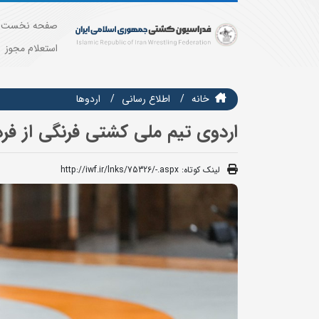
صفحه نخست
استعلام مجوز
خانه
اطلاع رسانی
اردوها
اردوی تیم ملی کشتی فرنگی از فردا
لینک کوتاه:
http://iwf.ir/lnks/75326/-.aspx