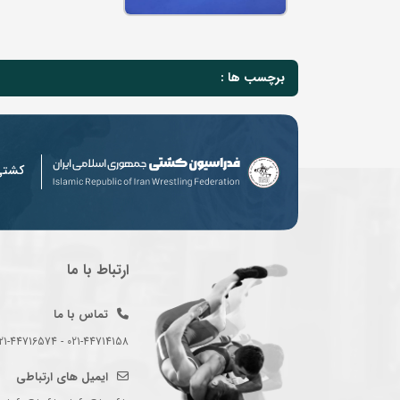
برچسب ها :
کشت
ارتباط با ما
تماس با ما
021-44714158 - 021-44716574 - 021-44714489
ایمیل های ارتباطی