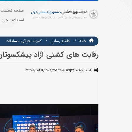
صفحه نخست
استعلام مجوز
خانه
اطلاع رسانی
كميته اجرائي مسابقات
رقابت های کشتی آزاد پیشکسوتان
لینک کوتاه:
http://iwf.ir/lnks/75320/-.aspx