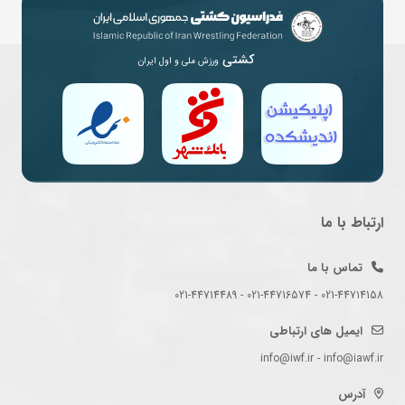
کشتی
ورزش ملی و اول ایران
ارتباط با ما
تماس با ما
021-44714158 - 021-44716574 - 021-44714489
ایمیل های ارتباطی
info@iwf.ir - info@iawf.ir
آدرس