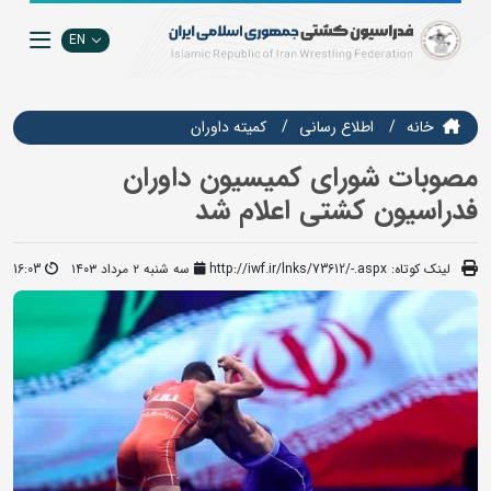
EN
خانه
اطلاع رسانی
کمیته داوران
مصوبات شورای کمیسیون داوران
فدراسیون کشتی اعلام شد
لینک کوتاه:
http://iwf.ir/lnks/73612/-.aspx
سه شنبه ۲ مرداد ۱۴۰۳
16:03