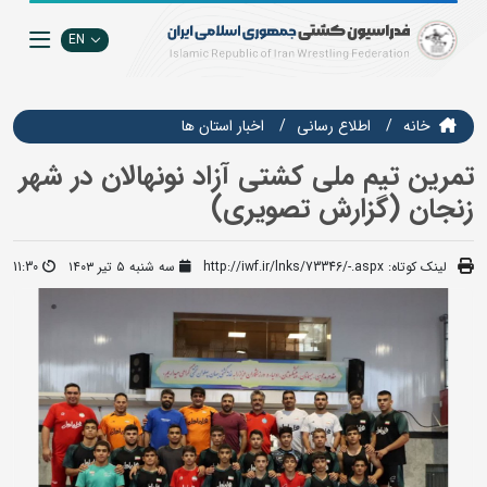
EN
خانه
اطلاع رسانی
اخبار استان ها
تمرین تیم ملی کشتی آزاد نونهالان در شهر
زنجان (گزارش تصویری)
لینک کوتاه:
http://iwf.ir/lnks/73346/-.aspx
سه شنبه ۵ تیر ۱۴۰۳
11:30