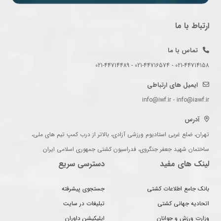
ارتباط با ما
تماس با ما
021-44714158 - 021-44716574 - 021-44714489
ایمیل های ارتباطی
info@iwf.ir - info@iawf.ir
آدرس
تهران، ضلع غربی استادیوم ورزشی آزادی، بالاتر از درب کمپ تیم های ملی،
ساختمان شهید جعفر جنگروی، فدراسیون کشتی جمهوری اسلامی ایران
لینک های مفید
دسترسی سریع
بانک جامع اطلاعات کشتی
جستجوی پیشرفته
اتحادیه جهانی کشتی
تبلیغات در سایت
وزارت ورزش و جوانان
اپلیکیشن داوران