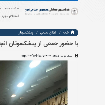
صفحه نخست
استعلام مجوز
خانه
اطلاع رسانی
پیشکسوتان
با حضور جمعی از پیشکسوتان انج
لینک کوتاه:
http://iwf.ir/lnks/72817/-.aspx