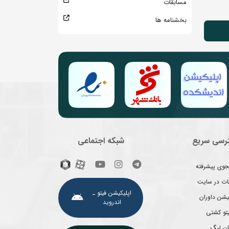
مسابقات
بخشنامه ها
رسی سریع
شبکه اجتماعی
وی پیشرفته
غات در سایت
اپلیکیشن فیتو ـ
یشن داوران
اندروید
یتو کشتی
ان لیگ