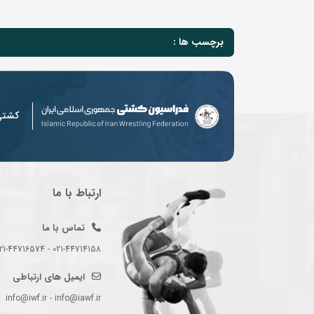
برچسب ها :
کشت
ارتباط با ما
تماس با ما
021-44714158 - 021-44716574 - 021-44714489
ایمیل های ارتباطی
info@iwf.ir - info@iawf.ir