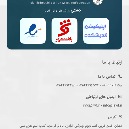
کشتی
ورزش ملی و اول ایران
ارتباط با ما
تماس با ما
021-44714158 - 021-44716574 - 021-44714489
ایمیل های ارتباطی
info@iwf.ir - info@iawf.ir
آدرس
تهران، ضلع غربی استادیوم ورزشی آزادی، بالاتر از درب کمپ تیم های ملی،