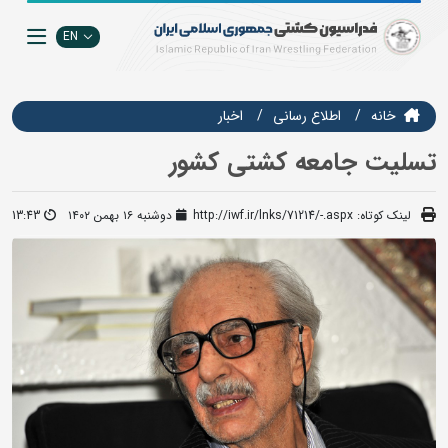
EN
خانه
اطلاع رسانی
اخبار
تسلیت جامعه کشتی کشور
لینک کوتاه:
http://iwf.ir/lnks/71214/-.aspx
دوشنبه ۱۶ بهمن ۱۴۰۲
13:43