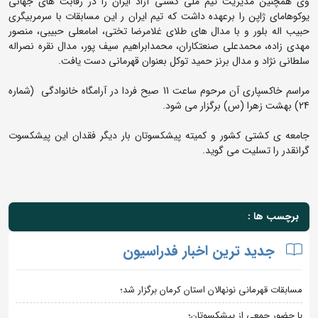
وی همچنین مدیریت تیم ملی کشتی آزاد ایران را در رقابت های جهانی
یوکوهامای ژاپن را برعهده داشت که تیم ایران ر این مسابقات با سرمربیگری
حبیب اله بلور و با مدال های طلای غلامرضا تختی، امامعلی حبیبی،‌ منصور
مهدی زاده، محمدعلی صنعتکاران، محمدابراهیم سیف پور، مدال نقره نصراله
سلطانی نژاد و مدال برنز حمید توکل بعنوان قهرمانی دست یافت.
مراسم خاکسپاری آن مرحوم ساعت 11 صبح فردا در آرامگاه خانوادگی (شماره
24) بهشت زهرا (س) برگزار می شود.
جامعه ی کشتی کشور و کمیته پیشکسوتان بار دیگر فقدان این پیشکسوت
گرانقدر را تسلیت می گوید.
برچسب ها :
جدید ترین اخبار فدراسیون
مسابقات قهرمانی نونهالان استان کرمان برگزار شد؛
با حضور جمعی از پیشکسوتان؛