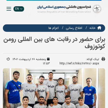
EN
خانه
اطلاع رسانی
اعزام ها
برای حضور در رقابت های بین المللی رومن
کوتوزوف
لینک کوتاه:
پنجشنبه ۲۸ اردیبهشت ۱۴۰۲
12:53
http://iwf.ir/lnks/68978/-.aspx