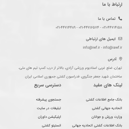
ارتباط با ما
تماس با ما
021-44714158 - 021-44716574 - 021-44714489
ایمیل های ارتباطی
info@iwf.ir - info@iawf.ir
آدرس
تهران، ضلع غربی استادیوم ورزشی آزادی، بالاتر از درب کمپ تیم های ملی،
ساختمان شهید جعفر جنگروی، فدراسیون کشتی جمهوری اسلامی ایران
لینک های مفید
دسترسی سریع
بانک جامع اطلاعات کشتی
جستجوی پیشرفته
اتحادیه جهانی کشتی
تبلیغات در سایت
وزارت ورزش و جوانان
اپلیکیشن داوران
بانک اطلاعات کشتی اتحادیه جهانی
انستیتو کشتی