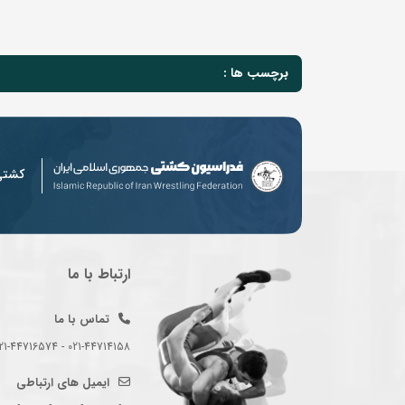
برچسب ها :
کشت
ارتباط با ما
تماس با ما
021-44714158 - 021-44716574 - 021-44714489
ایمیل های ارتباطی