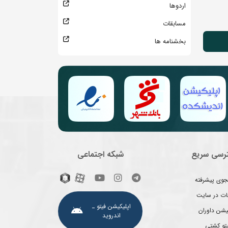
اردوها
مسابقات
بخشنامه ها
رسی سریع
شبکه اجتماعی
وی پیشرفته
غات در سایت
اپلیکیشن فیتو ـ
یشن داوران
اندروید
یتو کشتی