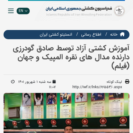
EN
خانه
اطلاع رسانی
انستيتو كشتي ايران
آموزش کشتی آزاد توسط صادق گودرزی
دارنده مدال های نقره المپیک و جهان
(فیلم)
لینک کوتاه:
سه شنبه ۱ شهریور ۱۴۰۱
11:07
http://iwf.ir/lnks/66553/-.aspx