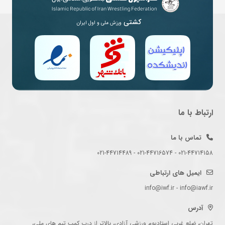
کشتی
ورزش ملی و اول ایران
ارتباط با ما
تماس با ما
021-44714158 - 021-44716574 - 021-44714489
ایمیل های ارتباطی
info@iwf.ir - info@iawf.ir
آدرس
تهران، ضلع غربی استادیوم ورزشی آزادی، بالاتر از درب کمپ تیم های ملی،