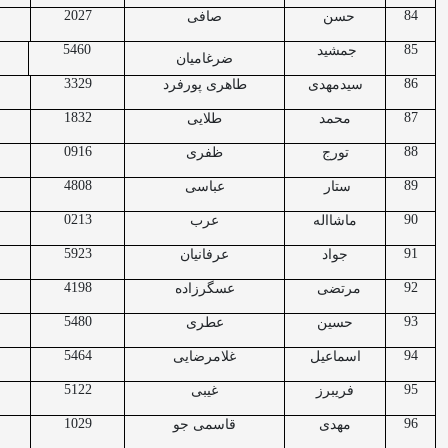
2027
84
حسن
صافی
5460
85
جمشید
ضرغامیان
3329
86
سیدمهدی
طاهری پورفرد
1832
87
محمد
طلایی
0916
88
تورج
ظفری
4808
89
ستار
عباسی
0213
90
ماشااله
عرب
5923
91
جواد
عرفانیان
4198
92
مرتضی
عسگرزاده
5480
93
حسین
عطری
5464
94
اسماعیل
غلامرضایی
5122
95
فریبرز
غیبی
1029
96
مهدی
قاسمی جو