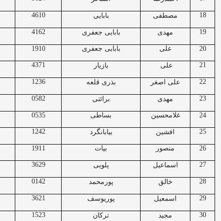
4610
18
مصطفی
بابایی
4162
19
مهدی
بابایی جعفری
20
علی
بابایی جعفری
1910
4371
21
علی
بازیار
1236
22
علی اصغر
بذری قلعه
0582
23
مهدی
برائتی
24
غلامحسین
بساطی
0535
1242
25
افشین
بیابانگرد
26
منصور
بیات
1911
3629
27
اسماعیل
پلویی
0142
28
خالق
پورمحمد
3621
29
اسمعیل
پوریوسف
1523
30
مجید
ترکان