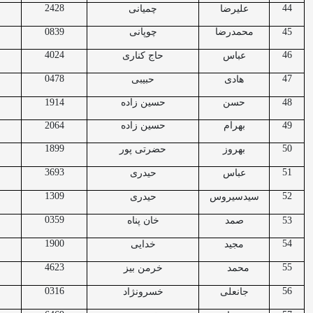
2428
44
علیرضا
چمیانی
45
محمدرضا
چوپانی
0839
4024
46
عباس
حاج کناری
0478
47
هادی
حبیبی
48
حسن
حسین زاده
1914
49
بهرام
حسین زاده
2064
1899
50
بهروز
حضرتی پور
3693
51
عباس
حیدری
1309
52
سیدسیروس
حیدری
0359
53
صمد
خان پناه
1900
54
مجید
خدایی
4623
55
محمد
خرمن بیز
0316
56
جانعلی
خسرونژاد