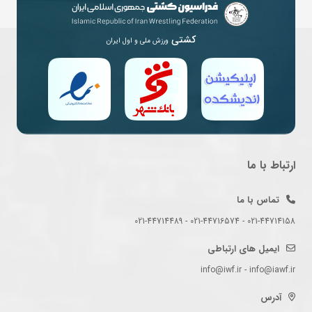
کشتی
ورزش ملی و اول ایران
ارتباط با ما
تماس با ما
021-44714158 - 021-44716574 - 021-44714489
ایمیل های ارتباطی
info@iwf.ir - info@iawf.ir
آدرس