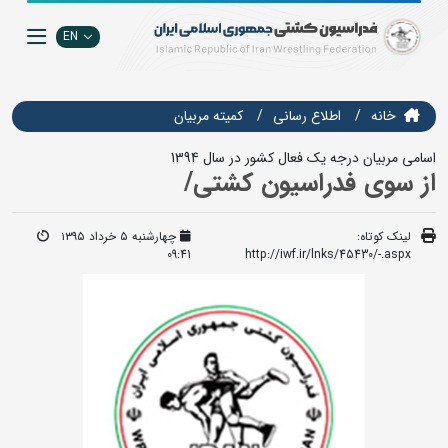
EN
خانه
اطلاع رسانی
كميته مربيان
اسامی مربیان درجه یک فعال کشور در سال 1394
از سوی فدراسیون کشتی/
لینک کوتاه:
چهارشنبه ۵ خرداد ۱۳۹۵
09:41
http://iwf.ir/lnks/45430/-.aspx