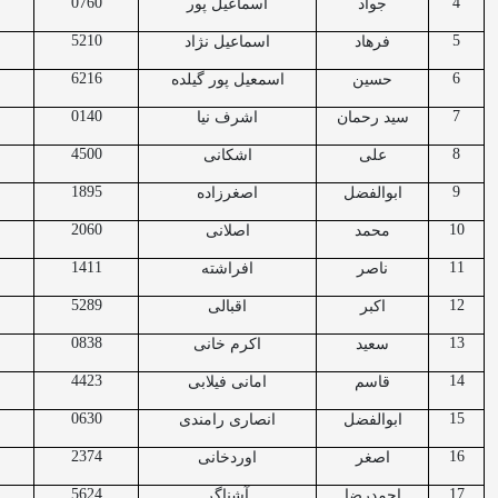
0760
4
جواد
اسماعیل پور
5210
5
فرهاد
اسماعیل نژاد
6216
6
حسین
اسمعیل پور گیلده
0140
7
سید رحمان
اشرف نیا
4500
8
علی
اشکانی
1895
9
ابوالفضل
اصغرزاده
2060
10
محمد
اصلانی
1411
11
ناصر
افراشته
5289
12
اکبر
اقبالی
0838
13
سعید
اکرم خانی
4423
14
قاسم
امانی فیلابی
0630
15
ابوالفضل
انصاری رامندی
2374
16
اصغر
اوردخانی
5624
17
احمدرضا
آشناگر