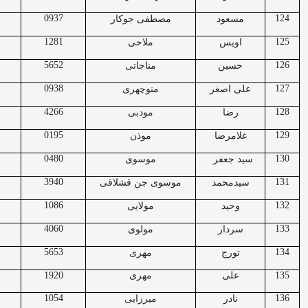
0937
124
مسعود
مصطفی جوکار
1281
125
اویس
ملاحی
5652
126
حسین
مناجاتی
0938
127
علی اصغر
منوچهری
4266
128
رضا
مودبی
0195
129
غلامرضا
موذن
0480
130
سید جعفر
موسوی
3940
131
سیدمحمد
موسوی جن قشلاقی
1086
132
وحید
مولایی
4060
133
سردار
مولوی
5653
134
تورج
مهری
135
علی
مهری
1920
1054
136
نادر
میرزایی