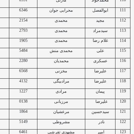
محمدجواد
مازنی
6346
111
ابوالفضل
محرابی جوان
2154
112
مجید
محمدی
2793
113
سیدمراد
محمدی
114
غلام رضا
محمدی
1905
5484
115
علی
محمدی منش
2280
116
عسکری
محمدیان
6568
117
علیرضا
مخزنی
4132
118
علیرضا
مرادبیگی
1227
119
پیمان
مرادی
0138
120
علیرضا
مرزبانی
1864
121
سیدحسین
مرعشیان
5149
122
نادر
مشروطی
6461
123
امیر
مشهدی تفرشی