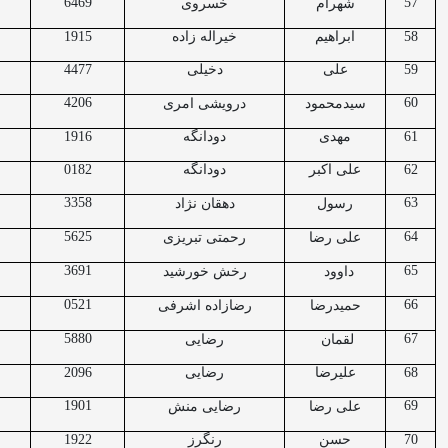
6469
57
شهرام
خسروی
58
ابراهیم
خیراله زاده
1915
59
علی
دخیلی
4477
4206
60
سیدمحمود
درویشی امری
61
مهدی
دودانگه
1916
62
علی اکبر
دودانگه
0182
3358
63
رسول
دهقان نژاد
5625
64
علی رضا
رحمتی تبریزی
3691
65
داوود
رخش خورشید
0521
66
حمیدرضا
رضازاده اشرفی
5880
67
لقمان
رضایی
68
علیرضا
رضایی
2096
1901
69
علی رضا
رضایی منش
70
حسن
رنگرز
1922