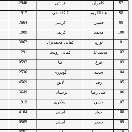
2946
97
کامران
قدرتی
98
عبدالکریم
کاکاحاجی
1917
99
حسین
کریمی
2664
100
محمد
کریمی
1909
3862
101
تورج
کفایی محمدنژاد
1291
102
محمدعلی
کمالی روستا
0592
103
فرخ
کیا
2536
104
سعید
گودرزی
4569
105
رضا
لایق
3649
106
علی رضا
لرستانی
107
حسن
لشکری
1919
4164
108
جواد
لشنی
0565
109
جعفر
لشنی
0351
110