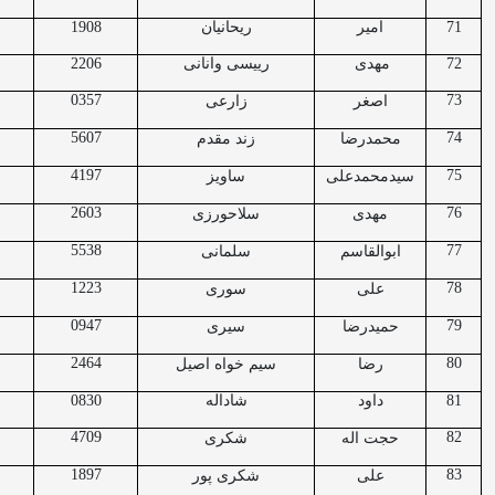
71
امیر
ریحانیان
1908
72
مهدی
رییسی وانانی
2206
0357
73
اصغر
زارعی
5607
74
محمدرضا
زند مقدم
4197
75
سیدمحمدعلی
ساویز
2603
76
مهدی
سلاحورزی
5538
77
ابوالقاسم
سلمانی
1223
78
علی
سوری
0947
79
حمیدرضا
سیری
2464
80
رضا
سیم خواه اصیل
81
داود
شاداله
0830
4709
82
حجت اله
شکری
1897
83
علی
شکری پور