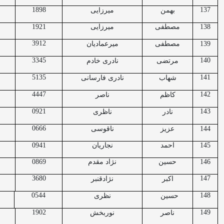
1898
137
بهمن
میرزایی
138
مصطفی
میرزایی
1921
3912
139
مصطفی
میرعمادیان
3345
140
مرتضی
نادری خادم
5135
141
شهاب
نادری فارسانی
4447
142
کاظم
ناصر
0921
143
نادر
ناظری
0666
144
عزیز
ناقوسی
145
احمد
نجاریان
0941
146
حسین
نژاد مقدم
0869
3680
147
اکبر
نژادقنبر
0544
148
حسین
نظری
1902
149
ناصر
نوربخش