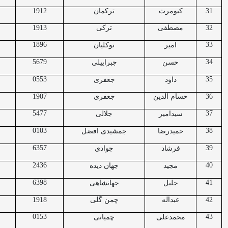
31
کیومرث
ترکمان
1912
32
مصطفی
ترکی
1913
1896
33
امیر
توکلیان
5679
34
حسن
جبراییلی
0553
35
داود
جعفری
36
حسام الدین
جعفری
1907
5477
37
سیدامیر
جلالی
0103
38
حمیدرضا
جمشیدی افضل
6357
39
فرشاد
جوادی
2436
40
مجید
جهان دیده
6398
41
جلیل
جهانشاهی
42
عبداله
چمن گلی
1918
0153
43
محمدعلی
چمیانی