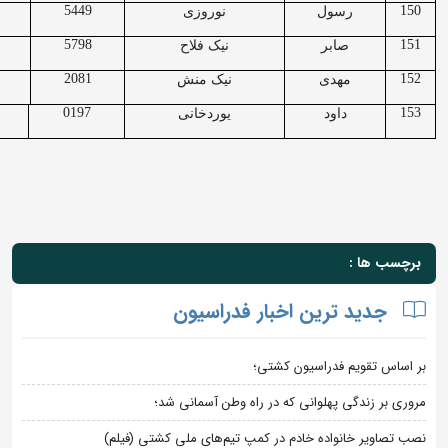
5449
150
رسول
نوروزی
5798
151
صابر
نیک فلاح
2081
152
مهدی
نیک منش
0197
153
داود
یوردخانی
برچسب ها :
جدید ترین اخبار فدراسیون
بر اساس تقویم فدراسیون کشتی؛
مروری بر زندگی پهلوانی که در راه وطن آسمانی شد؛
نصب تصاویر خانواده خادم در کمپ تیم‌های ملی کشتی (فیلم)