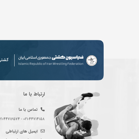
کشت
ارتباط با ما
تماس با ما
021-44714158 - 021-44716574 - 021-44714489
ایمیل های ارتباطی