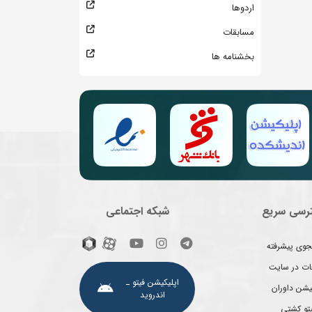
اردوها
مسابقات
بخشنامه ها
رسی سریع
شبکه اجتماعی
وی پیشرفته
غات در سایت
اپلیکیشن فیتو ـ
یشن داوران
اندروید
یتو کشتی