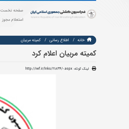
صفحه نخست
استعلام مجوز
خانه
اطلاع رسانی
كميته مربيان
کمیته مربیان اعلام کرد
لینک کوتاه:
http://iwf.ir/lnks/21834/-.aspx