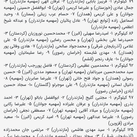
79 کیلوگرم: 1- فریبرز بابایی (مازندران) 2- عرفان الهی (سهمیه مازندران) 3-
جمال عبادی (خوزستان) و علیرضا کریمی (تهران) 5- ابوالفضل حسینی (سهمیه
جوانان) و علی کریمی (همدان) 7- حسام عرب زینلی (سمنان) 8- وحید
اسماعیل زاده (توابع تهران) 9- عادل پنائیان (سهمیه مازندران) و عبداله شیخ
اعظمی (سهمیه مازندران)
86 کیلوگرم: 1- امیدرضا سهیلی (البرز) 2- محمدحسین نوروزیان (کردستان) 3-
حمیدرضا علی بخشی (تهران) و محسن رضایی (سهمیه مازندران) 5- علی
غلامی (آذربایجان شرقی) و محمدجواد صالحی (مازندران) 7- هادی وفائی پور
(همدان) 8- مهدی شایسته (خراسان رضوی) 9- رضا سلیمانیان (سهمیه
جوانان) 10- عارف رنجبر (قشم)
92 کیلوگرم: 1- محمدمبین عظیمی (کردستان) 2- فاضل پوررجب (مازندران) 3-
سید محمدحسین میرباغبان (سهمیه تهران) و مسعود مددی (البرز) 5- حسین
رسولی (همدان) و جواد فتح خانی (تهران) 7- علیرضا صابریان (سهمیه) 8-
دانیال لسانی (سهمیه مازندران) 9- علی موجرلو (گلستان) 10- سجاد حسین
آبادی (خراسان رضوی)
97 کیلوگرم: 1- مجتبی گلیج (مازندران) 2- ابوالفضل بابالو (تهران) 3- احمد
بذری (سهمیه مازندران) و عرفان علیزاده (سهمیه جوانان) 5- علیرضا رکابی
(سهمیه مازندران) و میلاد آقایی (سهمیه تهران) 7- مصطفی نجفی (خراسان
رضوی) 8- علیرضا عبدالهی (سهمیه تهران) 9- امید کریمی (البرز) 10- سعید
مرادی (قزوین)
125 کیلوگرم: 1- سید مهدی هاشمی (مازندران) 2- مرتضی جان محمدزاده
(آذربایجان شرقی) 3- سجاد بوداغی (سهمیه مازندران) و محمدرضا بیگی