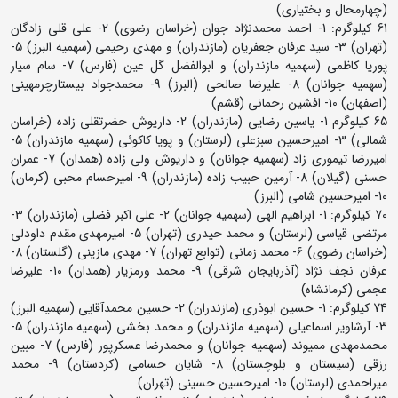
(چهارمحال و بختیاری)
61 کیلوگرم: 1- احمد محمدنژاد جوان (خراسان رضوی) 2- علی قلی زادگان
(تهران) 3- سید عرفان جعفریان (مازندران) و مهدی رحیمی (سهمیه البرز) 5-
پوریا کاظمی (سهمیه مازندران) و ابوالفضل گل عین (فارس) 7- سام سیار
(سهمیه جوانان) 8- علیرضا صالحی (البرز) 9- محمدجواد بیستارچرمهینی
(اصفهان) 10- افشین رحمانی (قشم)
65 کیلوگرم 1- یاسین رضایی (مازندران) 2- داریوش حضرتقلی زاده (خراسان
شمالی) 3- امیرحسین سبزعلی (لرستان) و پویا کاکوئی (سهمیه مازندران) 5-
امیررضا تیموری زاد (سهمیه جوانان) و داریوش ولی زاده (همدان) 7- عمران
حسنی (گیلان) 8- آرمین حبیب زاده (مازندران) 9- امیرحسام محبی (کرمان)
10- امیرحسین شامی (البرز)
70 کیلوگرم: 1- ابراهیم الهی (سهمیه جوانان) 2- علی اکبر فضلی (مازندران) 3-
مرتضی قیاسی (لرستان) و محمد حیدری (تهران) 5- امیرمهدی مقدم داودلی
(خراسان رضوی) 6- محمد زمانی (توابع تهران) 7- مهدی مازینی (گلستان) 8-
عرفان نجف نژاد (آذربایجان شرقی) 9- محمد ورمزیار (همدان) 10- علیرضا
عجمی (کرمانشاه)
74 کیلوگرم: 1- حسین ابوذری (مازندران) 2- حسین محمدآقایی (سهمیه البرز)
3- آرشاویر اسماعیلی (سهمیه مازندران) و محمد بخشی (سهمیه مازندران) 5-
محمدمهدی ممیوند (سهمیه جوانان) و محمدرضا عسکرپور (فارس) 7- مبین
رزقی (سیستان و بلوچستان) 8- شایان حسامی (کردستان) 9- محمد
میراحمدی (لرستان) 10- امیرحسین حسینی (تهران)