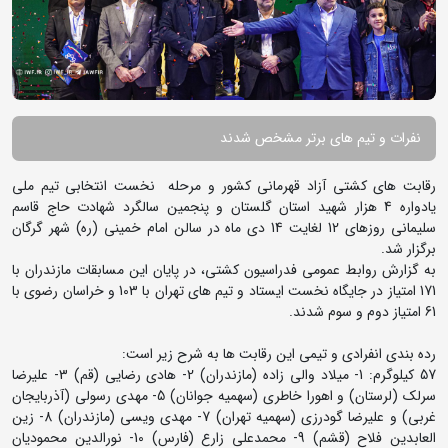
نفرات و تیم های برتر مشخص شدند
رقابت های کشتی آزاد قهرمانی کشور و مرحله نخست انتخابی تیم ملی
یادواره 4 هزار شهید استان گلستان و پنجمین سالگرد شهادت حاج قاسم
سلیمانی روزهای 12 لغایت 14 دی ماه در سالن امام خمینی (ره) شهر گرگان
برگزار شد.
به گزارش روابط عمومی فدراسیون کشتی، در پایان این مسابقات مازندران با
171 امتیاز در جایگاه نخست ایستاد و تیم های تهران با 103 و خراسان رضوی با
61 امتیاز دوم و سوم شدند.
رده بندی انفرادی و تیمی این رقابت ها به شرح زیر است:
57 کیلوگرم: 1- میلاد والی زاده (مازندران) 2- هادی رضایی (قم) 3- علیرضا
سرلک (لرستان) و اهورا خاطری (سهمیه جوانان) 5- مهدی رسولی (آذربایجان
غربی) و علیرضا گودرزی (سهمیه تهران) 7- مهدی ویسی (مازندران) 8- زین
العابدین فلاح (قشم) 9- محمدعلی زارع (فارس) 10- نورالدین محمودیان