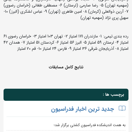
(سهمیه تهران) 5- رضا صارمی (لرستان) 6- مصطفی طغانی (خراسان رضوی)
7- آرین ذوالعلی (کرمان) 8- امین طاهری (تهران) 9- عباس لشکری (البرز) 10-
سهیل پری نژاد (سهمیه تهران)
رده بندی تیمی: 1- مازندران 171 امتیاز 2- تهران 103 امتیاز 3- خراسان رضوی 61
امتیاز 4- لرستان 59 امتیاز 5- البرز 56 امتیاز 6- کردستان 51 امتیاز 7- همدان 42
امتیاز 8- آذربایجان شرقی 36 امتیاز 9- فارس 24 امتیاز 10- قم 20 امتیاز
نتایج کامل مسابقات
برچسب ها :
جدید ترین اخبار فدراسیون
به همت اندیشکده فدراسیون کشتی برگزار شد؛