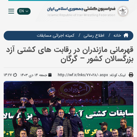
EN
خانه
اطلاع رسانی
كميته اجرائي مسابقات
قهرمانی مازندران در رقابت های کشتی آزد
بزرگسالان کشور – گرگان
لینک کوتاه:
http://iwf.ir/lnks/77028/-.aspx
جمعه ۱۴ دی ۱۴۰۳
13:27