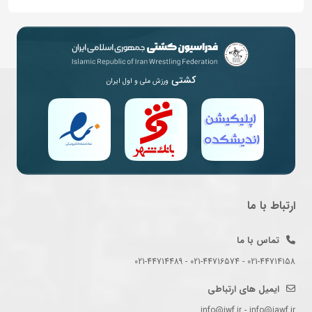
کشتی
ورزش ملی و اول ایران
ارتباط با ما
تماس با ما
021-44714158 - 021-44716574 - 021-44714489
ایمیل های ارتباطی
info@iwf.ir - info@iawf.ir