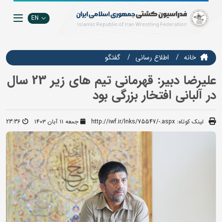
EN
خانه
اطلاع رسانی
گفتگو
علیرضا دبیر: قهرمانی تیم های زیر 23 سال
در آلبانی افتخار بزرگی بود
لینک کوتاه:
http://iwf.ir/lnks/75547/-.aspx
جمعه ۱۱ آبان ۱۴۰۳
23:36