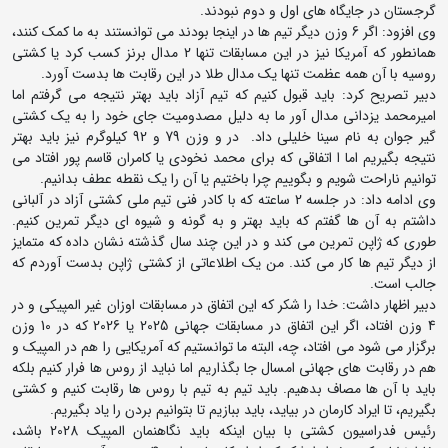
گرجستان در جایگاه های اول و دوم نبودند.
وی افزود: اگر 6 وزن دیگر تیم ها در اینجا بودند می توانستند به ما کمک کنند،
همانطور که آمریکا نیز در این مسابقات تنها 2 مدال برنز کسب کرد یا کشتی
روسیه با آن همه عظمت تنها یک مدال طلا در این رقابت ها بدست آورد.
دبیر تصریح کرد: باید قبول کنیم که تیم آزاد باید بهتر نتیجه می گرفتم اما
امیرمحمد یزدانی مدال آور ما به دلیل مصدومیت جای خود را به یک کشتی
گیر جوان به نام سینا خلیلی داد. در و وزن 79 و 92 کیلوگرم نیز باید بهتر
نتیجه بگیریم اما ا اتفاقی که برای محمد نخودی یا کامران قاسم پور افتاد می
توانیم ناراحت شویم و بگوییم چرا باختیم یا آن را یک نقطه عطف بدانیم.
وی ادامه داد: در جلسه 2 ساعته که با کادر فنی تیم ملی کشتی آزاد در آلبانی
داشتم به آن ها گفتم که باید بهتر و به گونه و شیوه ای دیگر تمرین کنیم.
طوری که ژاپن تمرین می کند و در این چند سال گذشته نشان داده که متمایز
از دیگر تیم ها کار می کند. من یک اطلاعاتی از کشتی ژاپن بدست آوردم که
جالب است.
دبیر اظهار داشت: خدا را شکر که این اتفاق در مسابقات اوزان غیر المپیکی و در
4 وزن افتاد، اگر این اتفاق در مسابقات جهانی 2025 یا 2026 که در 10 وزن
برگزار می شود می افتاد، چه، البته ما توانستیم که آمریکایی را هم در المپیک و
هم در رقابت های جهانی امسال جا بگذاریم اما نباید از روس ها فرار کنیم بلکه
باید با آن ها مصاف بدهیم. باید تیم به تیم با روس ها رقابت کنیم و کشتی
بگیریم، تا ایراد کارمان در بیاید، باید ببازیم تا بتوانیم بردن را یاد بگیریم.
رئیس فدراسیون کشتی با بیان اینکه باید نگاهنمان المپیک 2028 باشد،