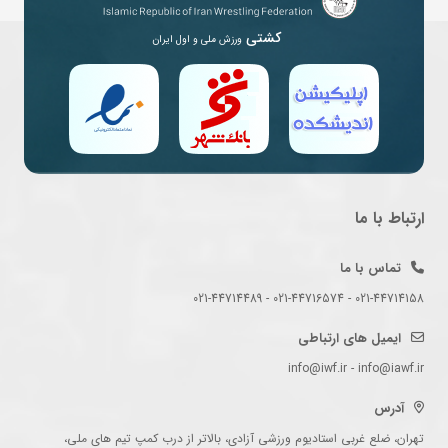
کشتی
ورزش ملی و اول ایران
ارتباط با ما
تماس با ما
021-44714158 - 021-44716574 - 021-44714489
ایمیل های ارتباطی
info@iwf.ir - info@iawf.ir
آدرس
تهران، ضلع غربی استادیوم ورزشی آزادی، بالاتر از درب کمپ تیم های ملی،