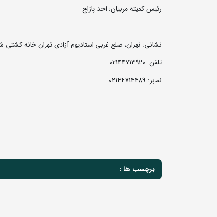
رئیس کمیته مربیان: احد پازاج
نشانی: تهران، ضلع غربی استادیوم آزادی تهران خانه کشتی شماره 2 فدراسیون
تلفن: 02144713920
نمابر: 02144714489
برچسب ها :