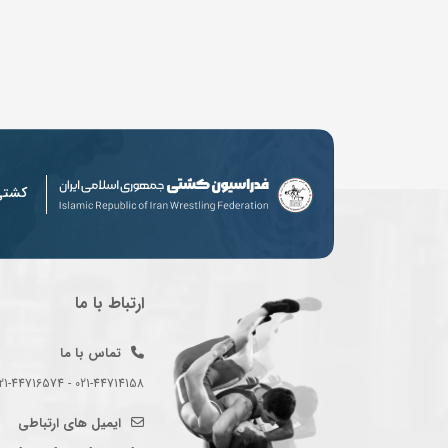
کشت
ارتباط با ما
تماس با ما
021-44714158 - 021-44716574 - 021-44714489
ایمیل های ارتباطی