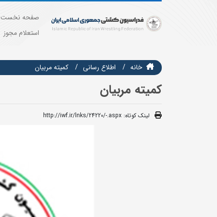
صفحه نخست
استعلام مجوز
خانه
اطلاع رسانی
كميته مربيان
کمیته مربیان
لینک کوتاه:
http://iwf.ir/lnks/24220/-.aspx