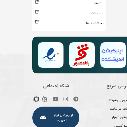
اردوها
مسابقات
بخشنامه ها
رسی سریع
شبکه اجتماعی
وی پیشرفته
غات در سایت
اپلیکیشن فیتو ـ
یشن داوران
اندروید
یتو کشتی