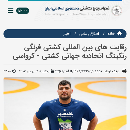
EN
خانه
اطلاع رسانی
اخبار
رقابت های بین المللی کشتی فرنگی
رنکینگ اتحادیه جهانی کشتی - کرواسی
لینک کوتاه:
http://iwf.ir/lnks/77389/-.aspx
یکشنبه ۲۱ بهمن ۱۴۰۳
23:00