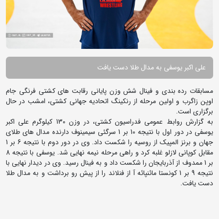
علی اکبر یوسفی به مدال طلا دست یافت
مسابقات رده بندی و فینال شش وزن پایانی رقابت های کشتی فرنگی جام
اوپن زاگرب و اولین مرحله از رنکینگ اتحادیه جهانی کشتی، امشب در حال
برگزاری است.
به گزارش روابط عمومی فدراسیون کشتی، در وزن 130 کیلوگرم علی اکبر
یوسفی در دور اول با نتیجه 10 بر 1 سرگئی سیمینوف دارنده مدال های طلای
جهان و برنز المپیک از روسیه را شکست داد. وی در دور دوم با نتیجه 6 بر 1
مقابل کوپانی لازلو غلبه کرد و راهی مرحله نیمه نهایی شد. یوسفی با نتیجه 8
بر 1 ممدوف از آذربایجان را شکست داد و به فینال رسید. وی در دیدار نهایی با
نتیجه 9 بر 1 کونستا مائنپائه آ از فنلاند را از پیش رو برداشت و به مدال طلا
دست یافت.