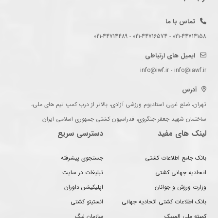
تماس با ما
021-44714158 - 021-44716574 - 021-44714489
ایمیل های ارتباطی
info@iwf.ir - info@iawf.ir
آدرس
تهران، ضلع غربی استادیوم ورزشی آزادی، بالاتر از درب کمپ تیم های ملی،
ساختمان شهید جعفر جنگروی، فدراسیون کشتی جمهوری اسلامی ایران
لینک های مفید
دسترسی سریع
بانک جامع اطلاعات کشتی
جستجوی پیشرفته
اتحادیه جهانی کشتی
تبلیغات در سایت
وزارت ورزش و جوانان
اپلیکیشن داوران
بانک اطلاعات کشتی اتحادیه جهانی
انستیتو کشتی
کمیته ملی المپیک
سازمان لیگ