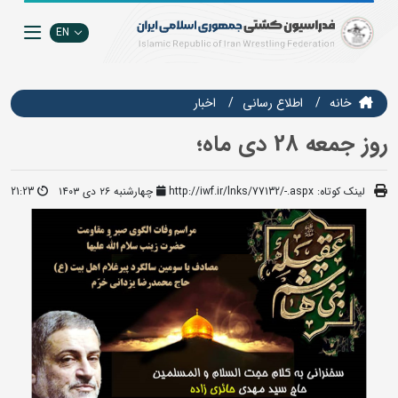
EN
خانه
اطلاع رسانی
اخبار
روز جمعه 28 دی ماه؛
لینک کوتاه:
http://iwf.ir/lnks/77132/-.aspx
چهارشنبه ۲۶ دی ۱۴۰۳
21:23