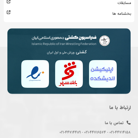
مسابقات
بخشنامه ها
کشتی
ورزش ملی و اول ایران
ارتباط با ما
تماس با ما
021-44714158 - 021-44716574 - 021-44714489