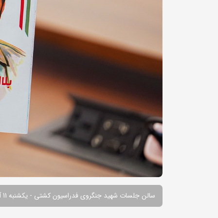
سالن جلسات شهید جنگروی فدراسیون کشتی - یکشنبه 11 آذرماه