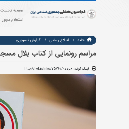
صفحه نخست
استعلام مجوز
خانه
اطلاع رسانی
گزارش تصويري
مراسم رونمایی از کتاب بلال مس
لینک کوتاه:
http://iwf.ir/lnks/75762/-.aspx