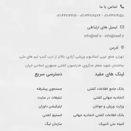
تماس با ما
021-44714158 - 021-44716574 - 021-44714489
ایمیل های ارتباطی
info@iwf.ir - info@iawf.ir
آدرس
تهران، ضلع غربی استادیوم ورزشی آزادی، بالاتر از درب کمپ تیم های ملی،
ساختمان شهید جعفر جنگروی، فدراسیون کشتی جمهوری اسلامی ایران
لینک های مفید
دسترسی سریع
بانک جامع اطلاعات کشتی
جستجوی پیشرفته
اتحادیه جهانی کشتی
تبلیغات در سایت
وزارت ورزش و جوانان
اپلیکیشن داوران
بانک اطلاعات کشتی اتحادیه جهانی
انستیتو کشتی
کمیته ملی المپیک
سازمان لیگ