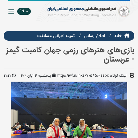
EN
خانه
اطلاع رسانی
كميته اجرائي مسابقات
بازی‌های هنرهای رزمی جهان کامبت گیمز
- عربستان
لینک کوتاه:
http://iwf.ir/lnks/70545/-.aspx
پنجشنبه ۴ آبان ۱۴۰۲
21:21